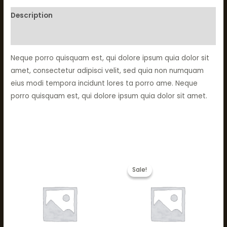
Description
Reviews (0)
Neque porro quisquam est, qui dolore ipsum quia dolor sit
amet, consectetur adipisci velit, sed quia non numquam
eius modi tempora incidunt lores ta porro ame. Neque
porro quisquam est, qui dolore ipsum quia dolor sit amet.
Related products
Original
Current
price
price
Sale!
Sale!
was:
is:
34,00 ₾.
30,00 ₾.