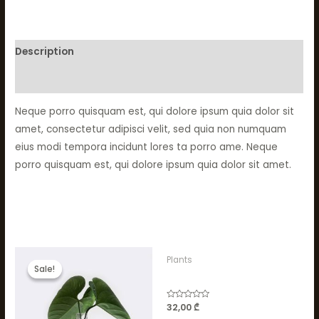
Description
Reviews (0)
Neque porro quisquam est, qui dolore ipsum quia dolor sit
amet, consectetur adipisci velit, sed quia non numquam
eius modi tempora incidunt lores ta porro ame. Neque
porro quisquam est, qui dolore ipsum quia dolor sit amet.
Related products
Original
Current
Plants
price
price
Sale!
Sale!
was:
is:
Piorro Quisquam
23,00 ₾.
20,00 ₾.
Rated
32,00
₾
0