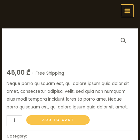
Skip
MAI
to
MEN
content
Rattle
Plants
Snake
Rattle Snake Tail
Tail
quantity
45,00
₾
+ Free Shipping
Neque porro quisquam est, qui dolore ipsum quia dolor sit
amet, consectetur adipisci velit, sed quia non numquam
eius modi tempora incidunt lores ta porro ame. Neque
porro quisquam est, qui dolore ipsum quia dolor sit amet.
ADD TO CART
Category:
Plants